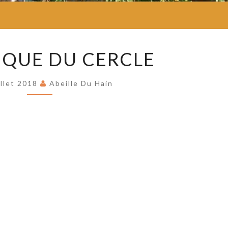
HISTORIQUE
IQUE DU CERCLE
DU
CERCLE
illet 2018
Abeille Du Hain