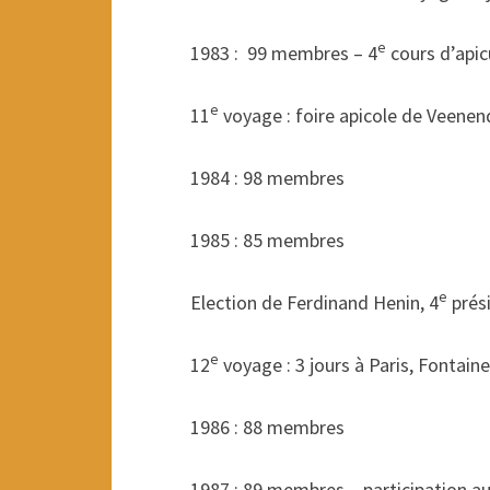
e
1983 : 99 membres – 4
cours d’apic
e
11
voyage : foire apicole de Veenen
1984 : 98 membres
1985 : 85 membres
e
Election de Ferdinand Henin, 4
prés
e
12
voyage : 3 jours à Paris, Fontain
1986 : 88 membres
1987 : 89 membres – participation au