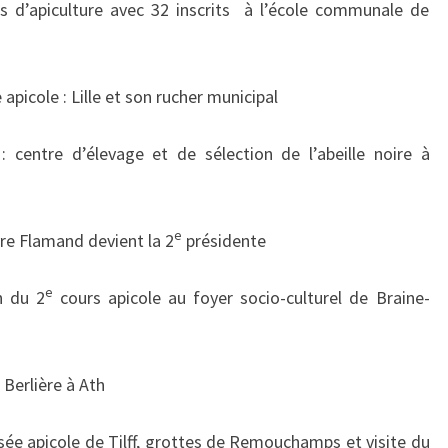
 d’apiculture avec 32 inscrits à l’école communale de
picole : Lille et son rucher municipal
: centre d’élevage et de sélection de l’abeille noire à
e
e Flamand devient la 2
présidente
e
n du 2
cours apicole au foyer socio-culturel de Braine-
 Berlière à Ath
ée apicole de Tilff, grottes de Remouchamps et visite du