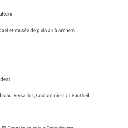
ulture
dael et musée de plein air à Arnhem
ident
ebleau, Versailles, Coulommiers et Bautheil
e
 5
Congrès apicole à Opheylissem