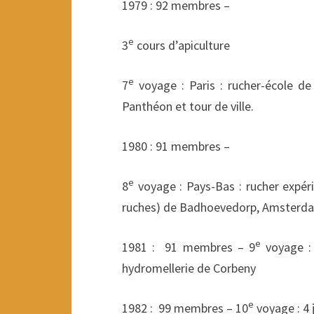
1979 : 92 membres –
e
3
cours d’apiculture
e
7
voyage : Paris : rucher-école de
Panthéon et tour de ville.
1980 : 91 membres –
e
8
voyage : Pays-Bas : rucher expérim
ruches) de Badhoevedorp, Amsterd
e
1981 : 91 membres – 9
voyage : 
hydromellerie de Corbeny
e
1982 : 99 membres – 10
voyage : 4 