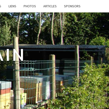
S
LIENS
PHOTOS
ARTICLES
SPONSORS
AIN
e