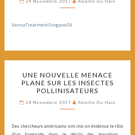
24 Novembre 2017
Abeille Du Hain
(TEXTE
EN
ANGLAIS)
VarroaTreatmentOreganoOil
UNE
UNE NOUVELLE MENACE
NOUVELLE
PLANE SUR LES INSECTES
MENACE
POLLINISATEURS
PLANE
SUR
24 Novembre 2017
Abeille Du Hain
LES
INSECTES
POLLINISATEURS
Des chercheurs américains ont mis en évidence le rôle
d’un fongicide dans le déclin des bourdons :