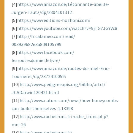
[4]
https://www.amazon.de/
Létonnante-abeille-
Jürgen-
Tautz/dp/2804101312
[5]
https://www.editions-hozhoni.
com/
[6]
https://www.youtube.com/
watch?v=9jTG7JGYVc8
[7]
http://fr.calameo.com/read/
003939682e3a8d9105799
[8]
https://www.facebook.com/
lesroutesdumiel.lelivre/
[9]
https://www.amazon.de/routes-
du-miel-Eric-
Tourneret/dp/
2372410059/
[10]
http://www.pedigreeapis.
org/biblio/artcl/
JCADarwin120421.html
[11]
http://www.nature.com/
news/how-honeycombs-
can-build-
themselves-1.13398
[12]
http://www.ruchetronc.fr/
ruche_tronc.php?
mn=26
[13]
http://www.ruchetronc.fr/