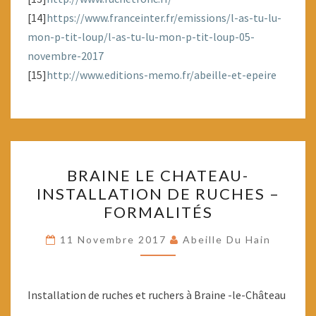
[14]
https://www.franceinter.
fr/emissions/l-as-tu-lu-
mon-p-
tit-loup/l-as-tu-lu-mon-p-tit-
loup-05-
novembre-2017
[15]
http://www.editions-memo.
fr/abeille-et-epeire
BRAINE
BRAINE LE CHATEAU-
LE
INSTALLATION DE RUCHES –
CHATEAU-
FORMALITÉS
INSTALLATION
DE
11 Novembre 2017
Abeille Du Hain
RUCHES
–
FORMALITÉS
Installation de ruches et ruchers à Braine -le-Château