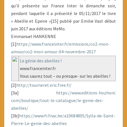
qu’il présente sur France Inter le dimanche soir,
pendant laquelle il a présenté le 05/11/2017 le livre
« Abeille et Epeire »[15] publié par Emilie Vast début
juin 2017 aux éditions MeMo.
Emmanuel HANKENNE
[1]
https://www.franceinter.fr/
emissions/co2-mon-
amour/co2-
mon-amour-04-novembre-2017
Le génie des abeilles !
www.franceinter.fr
Vous saurez tout – ou presque- sur les abeilles !
[2]
http://tourneret.eric.free.
fr/
[3a]
https://www.editions-hozhoni.
com/boutique/tout-le-
catalogue/le-genie-des-
abeilles/
[3b]
https://www.fr.fnac.be/
a10684805/Sylla-de-Saint-
Pierre-Le-genie-des-abeilles