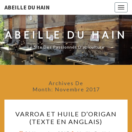
ABEILLE DU HAIN
Togg
navig
ABEILLE DU HAIN
Le Site Des Passionnés D'apiculture
Archives De
Month:
Novembre 2017
VARROA
VARROA ET HUILE D’ORIGAN
ET
(TEXTE EN ANGLAIS)
HUILE
D’ORIGAN