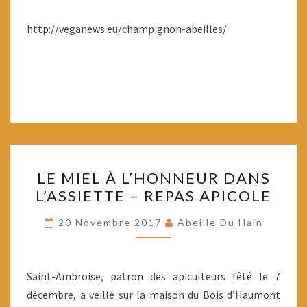
ABEILLES
?
http://veganews.eu/champignon-abeilles/
LE
LE MIEL À L’HONNEUR DANS
MIEL
L’ASSIETTE – REPAS APICOLE
À
L’HONNEUR
20 Novembre 2017
Abeille Du Hain
DANS
L’ASSIETTE
–
Saint-Ambroise, patron des apiculteurs fêté le 7
REPAS
décembre, a veillé sur la maison du Bois d’Haumont