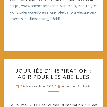
https://www.sciencesetavenir.fr/animaux/insectes/les
-fongicides-jouent-aussi-un-role-dans-le-declin-des-
insectes-pollinisateurs_118441
JOURNÉE
JOURNÉE D’INSPIRATION :
D’INSPIRATION
AGIR POUR LES ABEILLES
:
AGIR
24 Novembre 2017
Abeille Du Hain
POUR
LES
ABEILLES
Le 15 mai 2017 une journée d’inspiration sur des