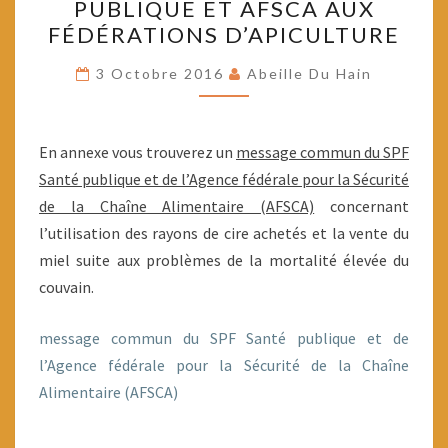
PUBLIQUE ET AFSCA AUX
LA
FÉDÉRATIONS D’APICULTURE
CIRE
DU
3 Octobre 2016
Abeille Du Hain
SPF
SANTÉ
En annexe vous trouverez un
PUBLIQUE
message commun du SPF
Santé publique et
de
l’Agence
ET
fédérale
pour la Sécurité
de la Chaîne Alimentaire (AFSCA)
AFSCA
concernant
l’utilisation des rayons de cire achetés et la vente du
AUX
miel suite aux problèmes de la mortalité élevée du
FÉDÉRATIONS
couvain.
D’APICULTURE
message commun du SPF Santé publique et de
l’Agence fédérale pour la Sécurité de la Chaîne
Alimentaire (AFSCA)