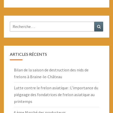
Rechercher :
Recher
ARTICLES RÉCENTS
Bilan de la saison de destruction des nids de
frelons à Braine-le-Château
Lutte contre le frelon asiatique : L’importance du
piégeage des fondatrices de frelon asiatique au
printemps
6 ème Marché des producteurs