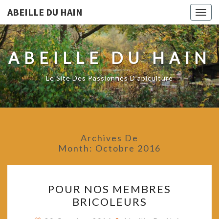
ABEILLE DU HAIN
Togg
navig
ABEILLE DU HAIN
Le Site Des Passionnés D'apiculture
Archives De
Month:
Octobre 2016
POUR
POUR NOS MEMBRES
NOS
BRICOLEURS
MEMBRES
BRICOLEURS