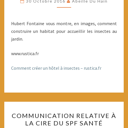
30 Octobre 2016
Abeille Du Hain
Hubert Fontaine vous montre, en images, comment
construire un habitat pour accueillir les insectes au
jardin.
www.rustica.fr
Comment créer un hôtel à insectes – rustica.fr
COMMUNICATION
COMMUNICATION RELATIVE À
RELATIVE
LA CIRE DU SPF SANTÉ
À