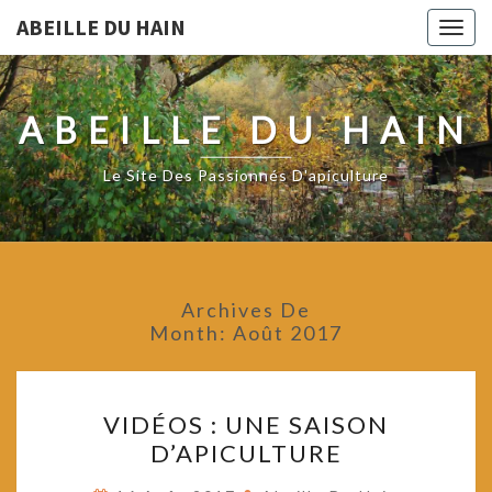
ABEILLE DU HAIN
Togg
navig
ABEILLE DU HAIN
Le Site Des Passionnés D'apiculture
Archives De
Month:
Août 2017
VIDÉOS
VIDÉOS : UNE SAISON
:
D’APICULTURE
UNE
SAISON