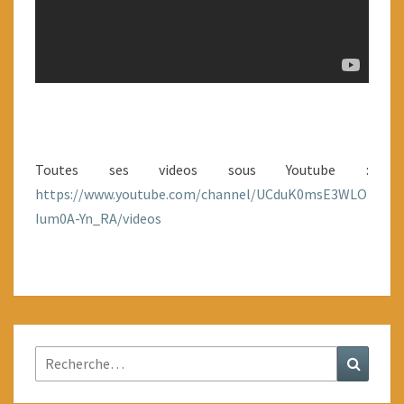
Toutes ses videos sous Youtube :
https://www.youtube.com/channel/UCduK0msE3WLO
Ium0A-Yn_RA/videos
Rechercher :
Recher