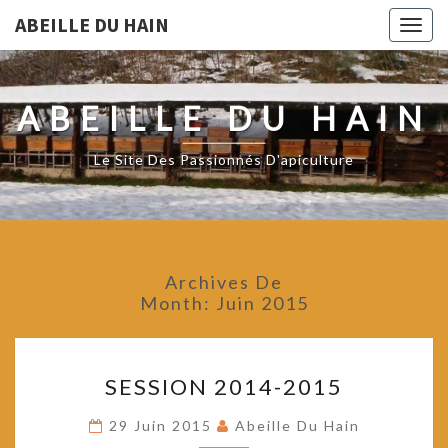
ABEILLE DU HAIN
Togg
navig
ABEILLE DU HAIN
Le Site Des Passionnés D'apiculture
Archives De
Month:
Juin 2015
SESSION
SESSION 2014-2015
2014-
2015
29 Juin 2015
Abeille Du Hain