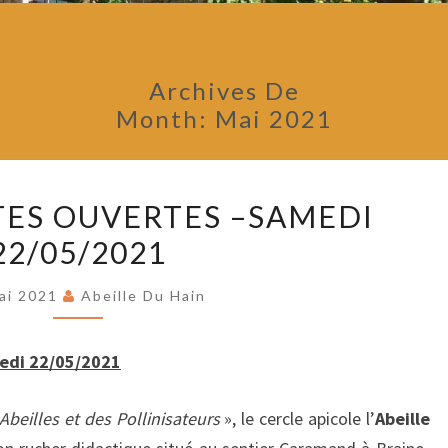
Archives De
Month:
Mai 2021
RUCHER
ES OUVERTES –SAMEDI
PORTES
22/05/2021
OUVERTES
–
ai 2021
Abeille Du Hain
SAMEDI
22/05/2021
di 22/05/2021
Abeilles et des Pollinisateurs
», le cercle apicole l’
Abeille