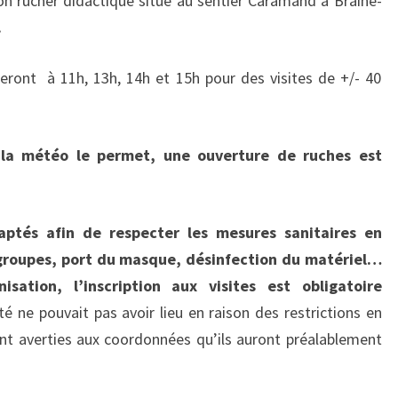
on rucher didactique situé au sentier Caramand à Braine-
.
eront à 11h, 13h, 14h et 15h pour des visites de +/- 40
 Si la météo le permet, une ouverture de ruches est
aptés afin de respecter les mesures sanitaires en
 groupes, port du masque, désinfection du matériel…
isation, l’inscription aux visites est obligatoire
vité ne pouvait pas avoir lieu en raison des restrictions en
ront averties aux coordonnées qu’ils auront préalablement