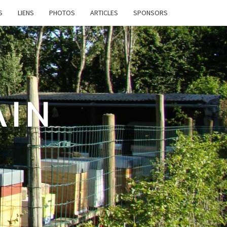
S
LIENS
PHOTOS
ARTICLES
SPONSORS
AIN
e