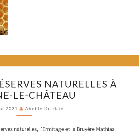
NOUVELLES
ÉSERVES NATURELLES À
RÉSERVES
NE-LE-CHÂTEAU
NATURELLES
À
ai 2021
Abeille Du Hain
BRAINE-
LE-
rves naturelles, l’Ermitage et la Bruyère Mathias.
CHÂTEAU