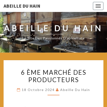
ABEILLE DU HAIN
Togg
navig
ABEILLE DU HAIN
Le Site Des Passionnés D'apiculture
6
6 ÈME MARCHÉ DES
ÈME
PRODUCTEURS
MARCHÉ
DES
18 Octobre 2024
Abeille Du Hain
PRODUCTEURS