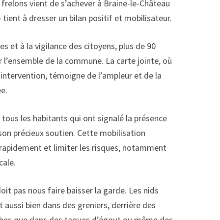
 frelons vient de s’achever à Braine-le-Château
LE-
» tient à dresser un bilan positif et mobilisateur.
CHÂTEAU
et à la vigilance des citoyens, plus de 90
ur l’ensemble de la commune. La carte jointe, où
’intervention, témoigne de l’ampleur et de la
e.
ous les habitants qui ont signalé la présence
son précieux soutien. Cette mobilisation
r rapidement et limiter les risques, notamment
cale.
oit pas nous faire baisser la garde. Les nids
 aussi bien dans des greniers, derrière des
iches que dans des taques d’égout ou même des