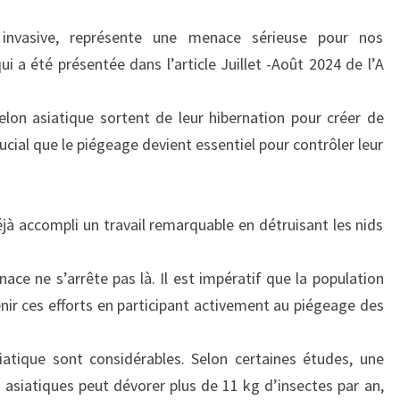
DES
FONDATRICES
 invasive, représente une menace sérieuse pour nos
DE
i a été présentée dans l’article Juillet -Août 2024 de l’A
FRELON
ASIATIQUE
elon asiatique sortent de leur hibernation pour créer de
AU
cial que le piégeage devient essentiel pour contrôler leur
PRINTEMPS
éjà accompli un travail remarquable en détruisant les nids
ace ne s’arrête pas là. Il est impératif que la population
r ces efforts en participant activement au piégeage des
iatique sont considérables. Selon certaines études, une
 asiatiques peut dévorer plus de 11 kg d’insectes par an,