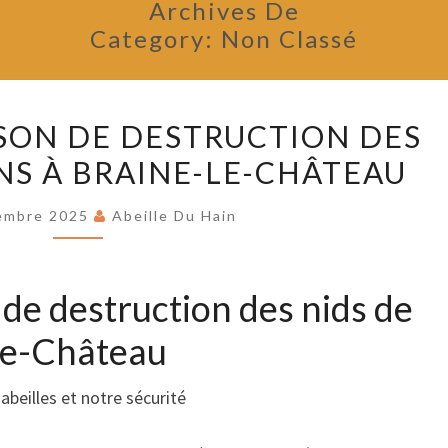
Archives De
Category:
Non Classé
BILAN
ISON DE DESTRUCTION DES
DE
NS À BRAINE-LE-CHÂTEAU
LA
SAISON
embre 2025
Abeille Du Hain
DE
DESTRUCTION
DES
n de destruction des nids de
NIDS
-le-Château
DE
FRELONS
abeilles et notre sécurité
À
BRAINE-