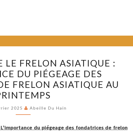
LUTTE
 LE FRELON ASIATIQUE :
CONTRE
NCE DU PIÉGEAGE DES
LE
DE FRELON ASIATIQUE AU
FRELON
ASIATIQUE
PRINTEMPS
:
vrier 2025
Abeille Du Hain
L’IMPORTANCE
DU
PIÉGEAGE
: L’importance du piégeage des fondatrices de frelon