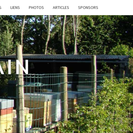
S
LIENS
PHOTOS
ARTICLES
SPONSORS
AIN
e