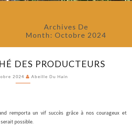
Archives De
Month:
Octobre 2024
6
HÉ DES PRODUCTEURS
ÈME
MARCHÉ
tobre 2024
Abeille Du Hain
DES
PRODUCTEURS
tand remporta un vif succès grâce à nos courageux et
serait possible.