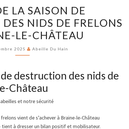
BILAN
DE LA SAISON DE
DE
DES NIDS DE FRELONS
LA
SAISON
NE-LE-CHÂTEAU
DE
DESTRUCTION
embre 2025
Abeille Du Hain
DES
NIDS
DE
n de destruction des nids de
FRELONS
-le-Château
À
BRAINE-
abeilles et notre sécurité
LE-
CHÂTEAU
 frelons vient de s’achever à Braine-le-Château
» tient à dresser un bilan positif et mobilisateur.