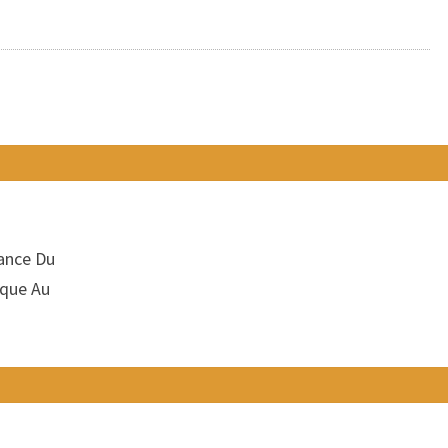
tance Du
ique Au