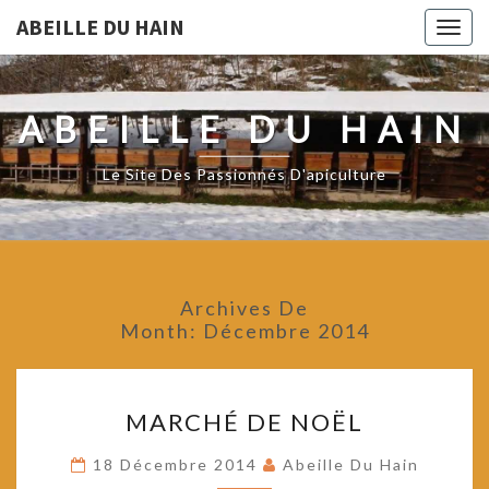
ABEILLE DU HAIN
Togg
navig
ABEILLE DU HAIN
Le Site Des Passionnés D'apiculture
Archives De
Month:
Décembre 2014
MARCHÉ
MARCHÉ DE NOËL
DE
NOËL
18 Décembre 2014
Abeille Du Hain