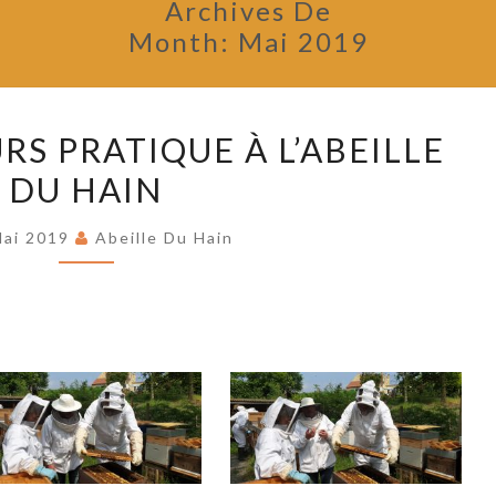
Archives De
Month:
Mai 2019
5
RS PRATIQUE À L’ABEILLE
MAI
DU HAIN
2019
COURS
Mai 2019
Abeille Du Hain
PRATIQUE
À
L’ABEILLE
DU
HAIN