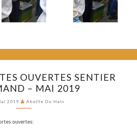
JOURNÉE
TES OUVERTES SENTIER
PORTES
AND – MAI 2019
OUVERTES
SENTIER
Mai 2019
Abeille Du Hain
CARAMAND
–
ortes ouvertes:
MAI
2019