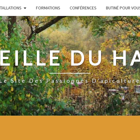
STALLATIONS
FORMATIONS
CONFÉRENCES
BUTINÉ POUR VOU
EILLE DU H
Le Site Des Passionnés D'apicultur