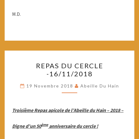
M.D.
REPAS
REPAS DU CERCLE
DU
-16/11/2018
CERCLE
-16/11/2018
19 Novembre 2018
Abeille Du Hain
Troisième Repas apicole de l’Abeille du Hain – 2018 –
ème
Digne d’un 50
anniversaire du cercle !