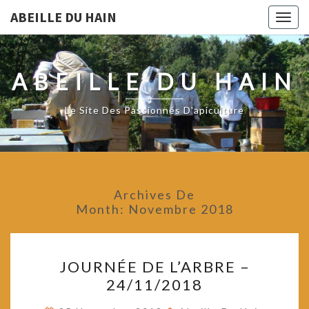
ABEILLE DU HAIN
Togg
navig
ABEILLE DU HAIN
Le Site Des Passionnés D'apiculture
Archives De
Month:
Novembre 2018
JOURNÉE
JOURNÉE DE L’ARBRE –
DE
24/11/2018
L’ARBRE
–