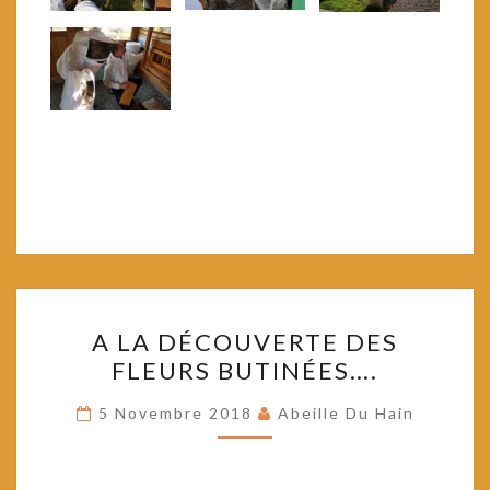
A
A LA DÉCOUVERTE DES
LA
FLEURS BUTINÉES….
DÉCOUVERTE
DES
5 Novembre 2018
Abeille Du Hain
FLEURS
BUTINÉES….