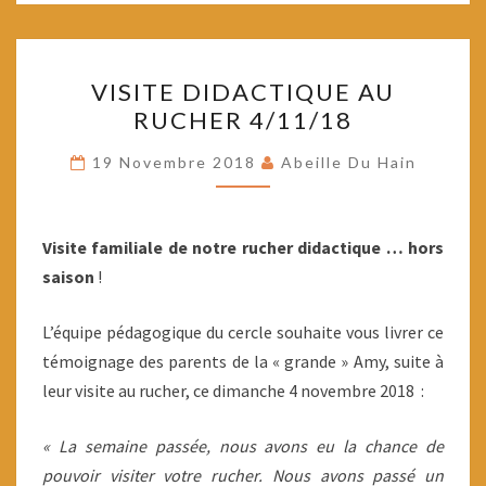
VISITE
VISITE DIDACTIQUE AU
DIDACTIQUE
RUCHER 4/11/18
AU
RUCHER
19 Novembre 2018
Abeille Du Hain
4/11/18
Visite familiale de notre rucher didactique … hors
saison
!
L’équipe pédagogique du cercle souhaite vous livrer ce
témoignage des parents de la « grande » Amy, suite à
leur visite au rucher, ce dimanche 4 novembre 2018 :
« La semaine passée, nous avons eu la chance de
pouvoir visiter votre rucher. Nous avons passé un