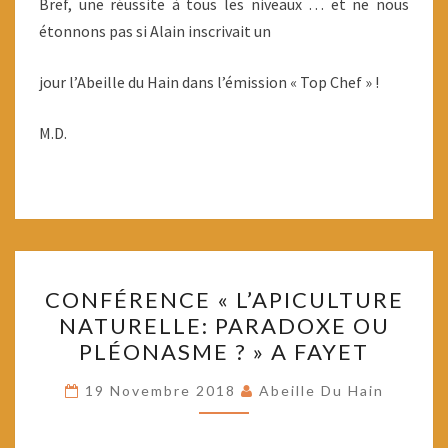
Bref, une réussite à tous les niveaux … et ne nous
étonnons pas si Alain inscrivait un
jour l’Abeille du Hain dans l’émission « Top Chef » !
M.D.
CONFÉRENCE
CONFÉRENCE « L’APICULTURE
«
NATURELLE: PARADOXE OU
L’APICULTURE
PLÉONASME ? » A FAYET
NATURELLE:
PARADOXE
19 Novembre 2018
Abeille Du Hain
OU
PLÉONASME