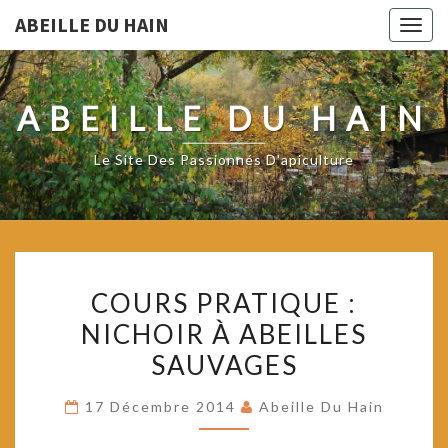
ABEILLE DU HAIN
Togg
navig
ABEILLE DU HAIN
Le Site Des Passionnés D'apiculture
COURS
COURS PRATIQUE :
PRATIQUE
NICHOIR À ABEILLES
:
SAUVAGES
NICHOIR
À
17 Décembre 2014
Abeille Du Hain
ABEILLES
SAUVAGES