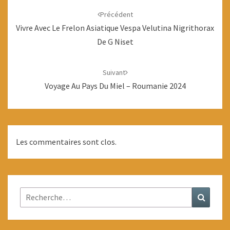
d'article
Précédent
Vivre Avec Le Frelon Asiatique Vespa Velutina Nigrithorax
De G Niset
Suivant
Voyage Au Pays Du Miel – Roumanie 2024
Les commentaires sont clos.
Rechercher :
Recher