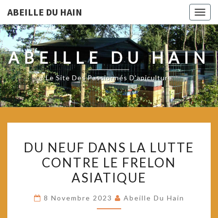
ABEILLE DU HAIN
Togg
navig
ABEILLE DU HAIN
Le Site Des Passionnés D'apiculture
DU
DU NEUF DANS LA LUTTE
NEUF
CONTRE LE FRELON
DANS
ASIATIQUE
LA
LUTTE
8 Novembre 2023
Abeille Du Hain
CONTRE
LE