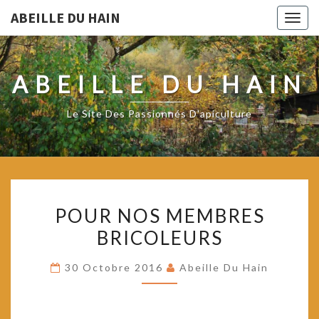
ABEILLE DU HAIN
Togg
navig
ABEILLE DU HAIN
Le Site Des Passionnés D'apiculture
POUR
POUR NOS MEMBRES
NOS
BRICOLEURS
MEMBRES
BRICOLEURS
30 Octobre 2016
Abeille Du Hain