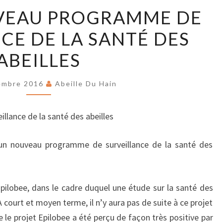
AFSCA
UVEAU PROGRAMME DE
,
CE DE LA SANTÉ DES
NOUVEAU
PROGRAMME
ABEILLES
DE
SURVEILLANCE
embre 2016
Abeille Du Hain
DE
LA
llance de la santé des abeilles
SANTÉ
DES
un nouveau programme de surveillance de la santé des
ABEILLES
Epilobee, dans le cadre duquel une étude sur la santé des
 À court et moyen terme, il n’y aura pas de suite à ce projet
le projet Epilobee a été perçu de façon très positive par