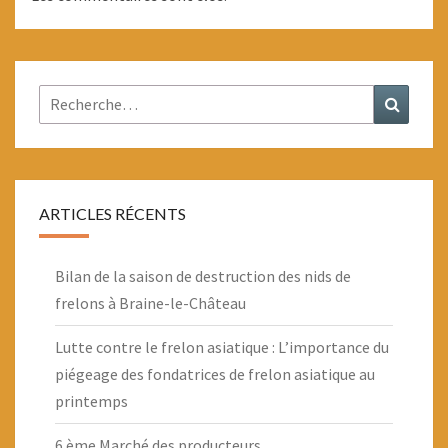
Rechercher :
Recher
ARTICLES RÉCENTS
Bilan de la saison de destruction des nids de
frelons à Braine-le-Château
Lutte contre le frelon asiatique : L’importance du
piégeage des fondatrices de frelon asiatique au
printemps
6 ème Marché des producteurs