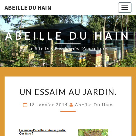
ABEILLE DU HAIN
Togg
navig
ABEILLE DU HAIN
Le Site Des Passionnés D'apiculture
UN
UN ESSAIM AU JARDIN.
ESSAIM
AU
18 Janvier 2014
Abeille Du Hain
JARDIN.