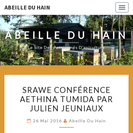
ABEILLE DU HAIN
Togg
navig
ABEILLE DU HAIN
Le Site Des Passionnés D'apiculture
SRAWE
SRAWE CONFÉRENCE
CONFÉRENCE
AETHINA TUMIDA PAR
AETHINA
JULIEN JEUNIAUX
TUMIDA
PAR
26 Mai 2016
Abeille Du Hain
JULIEN
JEUNIAUX