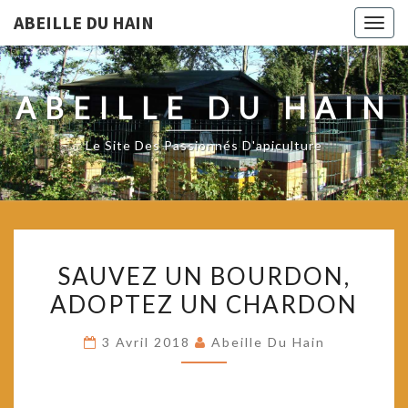
ABEILLE DU HAIN
Togg
navig
ABEILLE DU HAIN
Le Site Des Passionnés D'apiculture
SAUVEZ
SAUVEZ UN BOURDON,
UN
ADOPTEZ UN CHARDON
BOURDON,
ADOPTEZ
3 Avril 2018
Abeille Du Hain
UN
CHARDON