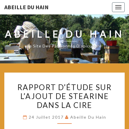
ABEILLE DU HAIN
Togg
navig
ABEILLE DU HAIN
Le Site Des Passionnés D'apiculture
RAPPORT
RAPPORT D’ÉTUDE SUR
D’ÉTUDE
L’AJOUT DE STEARINE
SUR
DANS LA CIRE
L’AJOUT
DE
24 Juillet 2017
Abeille Du Hain
STEARINE
DANS