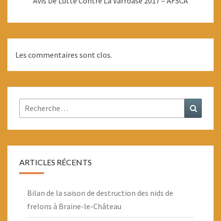
Avis De Lutte Contre La Varroase 2017 – AFSCA
Les commentaires sont clos.
Rechercher :
Recher
ARTICLES RÉCENTS
Bilan de la saison de destruction des nids de
frelons à Braine-le-Château