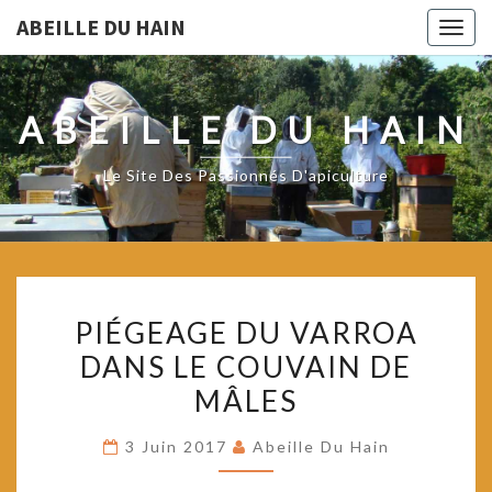
ABEILLE DU HAIN
Togg
navig
ABEILLE DU HAIN
Le Site Des Passionnés D'apiculture
PIÉGEAGE
PIÉGEAGE DU VARROA
DU
DANS LE COUVAIN DE
VARROA
MÂLES
DANS
LE
3 Juin 2017
Abeille Du Hain
COUVAIN
DE