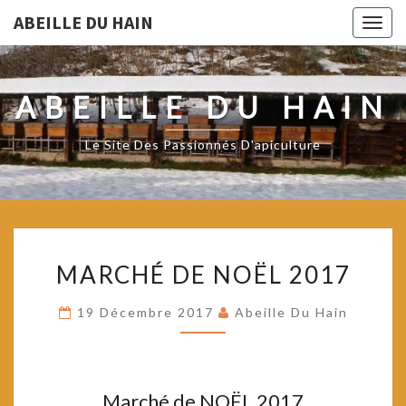
ABEILLE DU HAIN
Togg
navig
ABEILLE DU HAIN
Le Site Des Passionnés D'apiculture
MARCHÉ
MARCHÉ DE NOËL 2017
DE
NOËL
19 Décembre 2017
Abeille Du Hain
2017
Marché de NOËL 2017