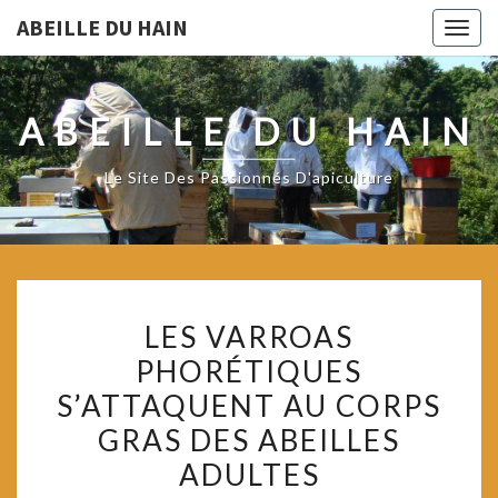
ABEILLE DU HAIN
Togg
navig
ABEILLE DU HAIN
Le Site Des Passionnés D'apiculture
LES
LES VARROAS
VARROAS
PHORÉTIQUES
PHORÉTIQUES
S’ATTAQUENT AU CORPS
S’ATTAQUENT
AU
GRAS DES ABEILLES
CORPS
ADULTES
GRAS