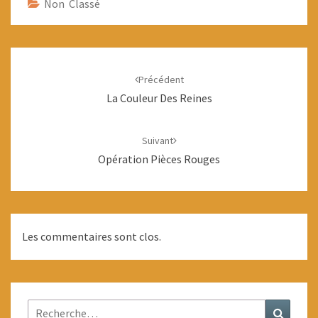
Non Classé
Navigation
d'article
Précédent
La Couleur Des Reines
Suivant
Opération Pièces Rouges
Les commentaires sont clos.
Rechercher :
Recher