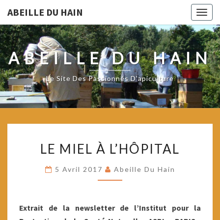
ABEILLE DU HAIN
Togg
navig
ABEILLE DU HAIN
Le Site Des Passionnés D'apiculture
LE
LE MIEL À L’HÔPITAL
MIEL
À
5 Avril 2017
Abeille Du Hain
L’HÔPITAL
Extrait de la newsletter de l’Institut pour la