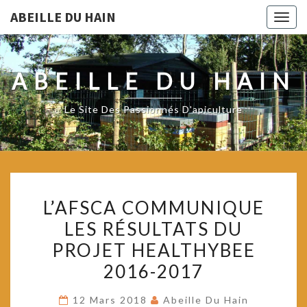
ABEILLE DU HAIN
Togg
navig
ABEILLE DU HAIN
Le Site Des Passionnés D'apiculture
L’AFSCA
L’AFSCA COMMUNIQUE
COMMUNIQUE
LES RÉSULTATS DU
LES
PROJET HEALTHYBEE
RÉSULTATS
DU
2016-2017
PROJET
12 Mars 2018
Abeille Du Hain
HEALTHYBEE