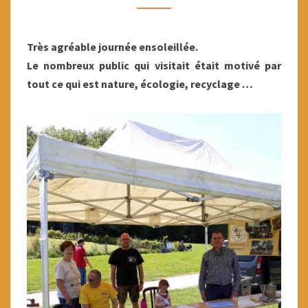
6
MAI
Très agréable journée ensoleillée.
2018
Le nombreux public qui visitait était motivé par
tout ce qui est nature, écologie, recyclage …