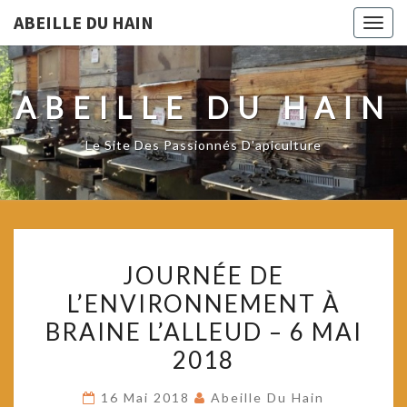
ABEILLE DU HAIN
Togg
navig
ABEILLE DU HAIN
Le Site Des Passionnés D'apiculture
JOURNÉE
JOURNÉE DE
DE
L’ENVIRONNEMENT À
L’ENVIRONNEMENT
BRAINE L’ALLEUD – 6 MAI
À
BRAINE
2018
L’ALLEUD
16 Mai 2018
Abeille Du Hain
–