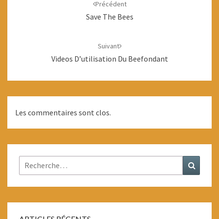
d'article
Précédent
Save The Bees
Suivant
Videos D’utilisation Du Beefondant
Les commentaires sont clos.
Rechercher :
Recher
ARTICLES RÉCENTS