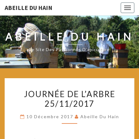
ABEILLE DU HAIN
Togg
navig
ABEILLE DU HAIN
Le Site Des Passionnés D'apiculture
JOURNÉE
JOURNÉE DE L’ARBRE
DE
25/11/2017
L’ARBRE
25/11/2017
10 Décembre 2017
Abeille Du Hain