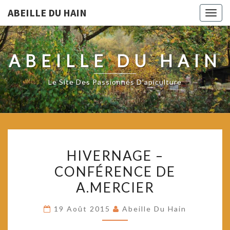
ABEILLE DU HAIN
Togg
navig
ABEILLE DU HAIN
Le Site Des Passionnés D'apiculture
HIVERNAGE
HIVERNAGE –
–
CONFÉRENCE DE
CONFÉRENCE
A.MERCIER
DE
A.MERCIER
19 Août 2015
Abeille Du Hain