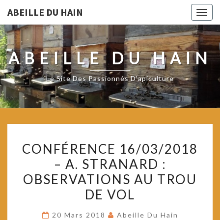
ABEILLE DU HAIN
Togg
navig
ABEILLE DU HAIN
Le Site Des Passionnés D'apiculture
CONFÉRENCE
CONFÉRENCE 16/03/2018
16/03/2018
– A. STRANARD :
–
OBSERVATIONS AU TROU
A.
STRANARD
DE VOL
:
20 Mars 2018
Abeille Du Hain
OBSERVATIONS