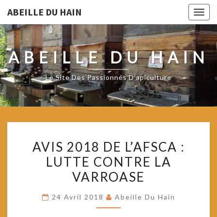
ABEILLE DU HAIN
Togg
navig
ABEILLE DU HAIN
Le Site Des Passionnés D'apiculture
AVIS
AVIS 2018 DE L’AFSCA :
2018
LUTTE CONTRE LA
DE
VARROASE
L’AFSCA
:
24 Avril 2018
Abeille Du Hain
LUTTE
CONTRE