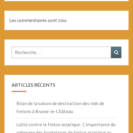
Les commentaires sont clos.
Rechercher :
Recher
ARTICLES RÉCENTS
Bilan de la saison de destruction des nids de
frelons à Braine-le-Château
Lutte contre le frelon asiatique : L’importance du
piégeage des fondatrices de frelon asiatique au