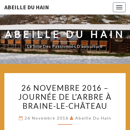
ABEILLE DU HAIN
Togg
navig
ABEILLE DU HAIN
Le Site Des Passionnés D'apiculture
26
26 NOVEMBRE 2016 –
NOVEMBRE
JOURNÉE DE L’ARBRE À
2016
BRAINE-LE-CHÂTEAU
–
JOURNÉE
26 Novembre 2016
Abeille Du Hain
DE
L’ARBRE