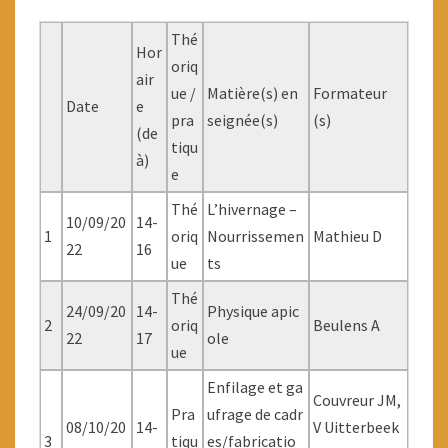
Thé
Hor
oriq
air
ue /
Matière(s) en
Formateur
Date
e
pra
seignée(s)
(s)
(de
tiqu
à)
e
Thé
L’hivernage –
10/09/20
14-
1
oriq
Nourrissemen
Mathieu D
22
16
ue
ts
Thé
24/09/20
14-
Physique apic
2
oriq
Beulens A
22
17
ole
ue
Enfilage et ga
Couvreur JM,
Pra
ufrage de cadr
08/10/20
14-
V Uitterbeek
3
tiqu
es/fabricatio