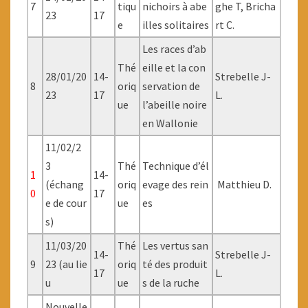
7
tiqu
nichoirs à abe
ghe T, Bricha
23
17
e
illes solitaires
rt C.
Les races d’ab
Thé
eille et la con
28/01/20
14-
Strebelle J-
8
oriq
servation de
23
17
L.
ue
l’abeille noire
en Wallonie
11/02/2
3
Thé
Technique d’él
1
14-
(échang
oriq
evage des rein
Matthieu D.
0
17
e de cour
ue
es
s)
11/03/20
Thé
Les vertus san
14-
Strebelle J-
9
23 (au lie
oriq
té des produit
17
L.
u
ue
s de la ruche
Nouvelle