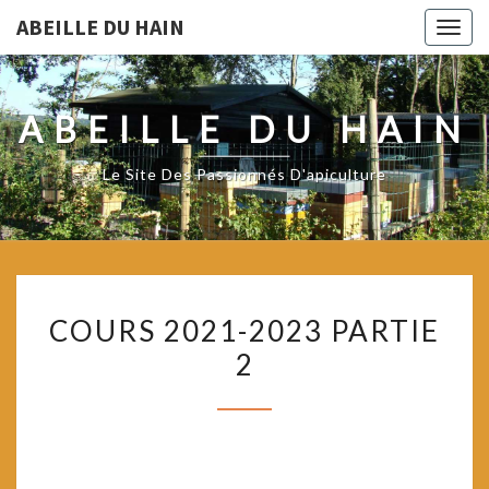
ABEILLE DU HAIN
Togg
navig
ABEILLE DU HAIN
Le Site Des Passionnés D'apiculture
COURS
COURS 2021-2023 PARTIE
2021-
2
2023
PARTIE
2