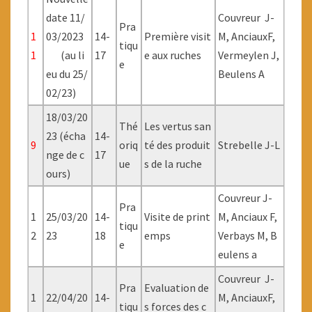
date 11/
Couvreur J-
Pra
1
03/2023
14-
Première visit
M, AnciauxF,
tiqu
1
(au li
17
e aux ruches
Vermeylen J,
e
eu du 25/
Beulens A
02/23)
18/03/20
Thé
Les vertus san
23 (écha
14-
9
oriq
té des produit
Strebelle J-L
nge de c
17
ue
s de la ruche
ours)
Couvreur J-
Pra
1
25/03/20
14-
Visite de print
M, Anciaux F,
tiqu
2
23
18
emps
Verbays M, B
e
eulens a
Couvreur J-
Pra
Evaluation de
1
22/04/20
14-
M, AnciauxF,
tiqu
s forces des c