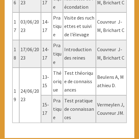
6
23
17
M, Brichart C
e
écondation
Pra
Visite des ruch
1
03/06/20
14-
Couvreur J-
tiqu
ettes et suivi
7
23
17
M, Brichart C
e
de l’élevage
Pra
1
17/06/20
14-
Introduction
Couvreur J-
tiqu
8
23
17
des reines
M, Brichart C
e
Thé
Test théoriqu
13-
Beulens A, M
oriq
e de connaiss
15
athieu D.
ue
ances
1
24/06/20
9
23
Pra
Test pratique
15-
Vermeylen J,
tiqu
de connaissan
17
Couvreur JM.
e
ces