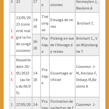
3
23
17
Vermeylen J,
e
olonies
Beulens A
Thé
13/05/20
14-
Elevage de rei
oriq
Brichart C.
23 (cons
16
nes
ue
1
ervé mal
4
gré la fin
Pra
Picking en vue
Brichart C., V
16-
de congé
tiqu
de l’élevage d
an Wijnsberg
18
scolaire)
e
e reines
he T
Nouvelle
date 20/
Couvreur J-
Pra
1
05/2023
14-
Essaimage ar
M, Anciaux F,
tiqu
5
(au lie
18
tificiel
Vebays M,Be
e
u du 06/0
ulens A
5)
Pra
Formation de
1
27/05/20
14-
Couvreur J-
tiqu
ruchettes de f