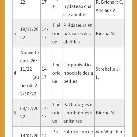
22
17
R, Brichart C,
e
n plateau cha
Anciaux V
sse abeilles
Thé
Prédateurs et
19/11/20
14-
5
oriq
parasites des
Bierna M.
22
17
ue
abeilles
Nouvelle
date 26/
Thé
L’organisatio
11/22
14-
Strebelle J-
4
oriq
n sociale des a
(au
17
L.
ue
beilles
lieu du 2
2/10/22)
Thé
Pathologies e
03/12/20
14-
6
oriq
t problèmes s
Bierna M.
22
17
ue
anitaires
Pra
Fabrication de
Van Wijnsber
14/01/20
14-