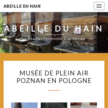
ABEILLE DU HAIN
Togg
navig
ABEILLE DU HAIN
Le Site Des Passionnés D'apiculture
MUSÉE
MUSÉE DE PLEIN AIR
DE
POZNAN EN POLOGNE
PLEIN
AIR
POZNAN
EN
POLOGNE