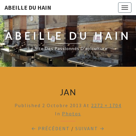
ABEILLE DU HAIN
Togg
navig
ABEILLE DU HAIN
Le Site Des Passionnés D'apiculture
JAN
Published
2 Octobre 2013
At
2272 × 1704
In
Photos
← PRÉCÉDENT
/
SUIVANT →