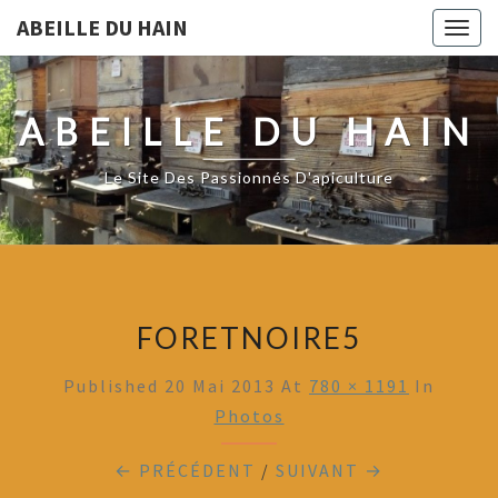
ABEILLE DU HAIN
Togg
navig
ABEILLE DU HAIN
Le Site Des Passionnés D'apiculture
FORETNOIRE5
Published
20 Mai 2013
At
780 × 1191
In
Photos
← PRÉCÉDENT
/
SUIVANT →