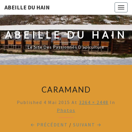
ABEILLE DU HAIN
Togg
navig
ABEILLE DU HAIN
Le Site Des Passionnés D'apiculture
CARAMAND
Published
4 Mai 2015
At
3264 × 2448
In
Photos
← PRÉCÉDENT
/
SUIVANT →