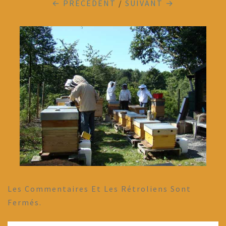
← PRÉCÉDENT
/
SUIVANT →
Les Commentaires Et Les Rétroliens Sont
Fermés.