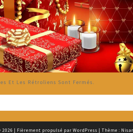
s Et Les Rétroliens Sont Fermés.
 2026
|
Fièrement propulsé par
WordPress
|
Thème :
Nisa