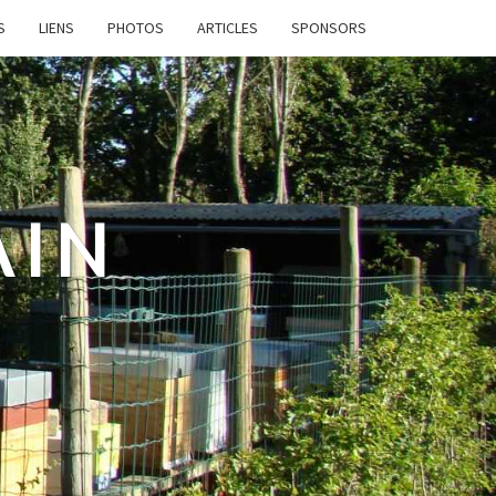
S
LIENS
PHOTOS
ARTICLES
SPONSORS
AIN
e