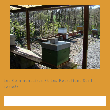
Les Commentaires Et Les Rétroliens Sont
Fermés.