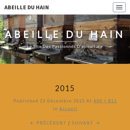
ABEILLE DU HAIN
Togg
navig
ABEILLE DU HAIN
Le Site Des Passionnés D'apiculture
2015
Published
23 Décembre 2015
At
600 × 811
In
Accueil
← PRÉCÉDENT
/
SUIVANT →