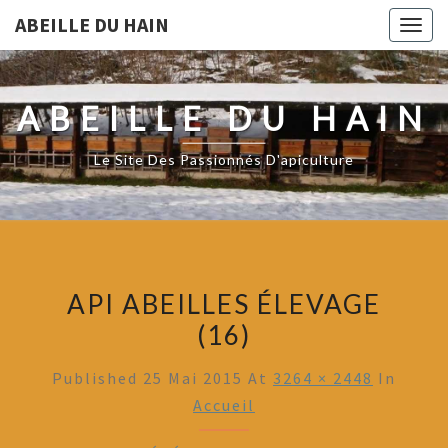
ABEILLE DU HAIN
Togg
navig
ABEILLE DU HAIN
Le Site Des Passionnés D'apiculture
API ABEILLES ÉLEVAGE
(16)
Published
25 Mai 2015
At
3264 × 2448
In
Accueil