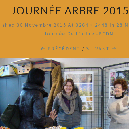
JOURNÉE ARBRE 2015 
lished
30 Novembre 2015
At
3264 × 2448
In
28 N
Journée De L’arbre -PCDN
← PRÉCÉDENT
/
SUIVANT →